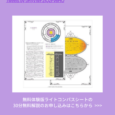
Tweets by 0RyVWF2fQ2Fv6HO