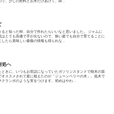
で、少しの肥料とお水だけあげて、鉢...
て
きると知った時、自分で作れたらいいなと思いました。 ジャムに
花はとても高価で手が出ないので、狭い庭でも自分で育てることに
したら美味しい薔薇の情報も得られな...
何処へ
たときに、いつもお世話になっていたガソリンスタンドで樹木の苗
でオススメされて庭に植えたのが「ジューンベリーの木」。低木で
クランボのような実をつけます。初めはやわ...