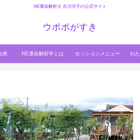
NE運命解析士 吉川洋子の公式サイト
ウポポがすき
由来
NE運命解析学とは
セッションメニュー
わた