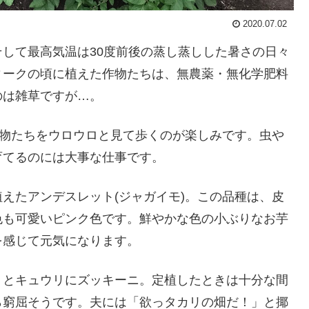
2020.07.02
して最高気温は30度前後の蒸し蒸しした暑さの日々
ィークの頃に植えた作物たちは、無農薬・無化学肥料
のは雑草ですが…。
作物たちをウロウロと見て歩くのが楽しみです。虫や
育てるのには大事な仕事です。
えたアンデスレット(ジャガイモ)。この品種は、皮
色も可愛いピンク色です。鮮やかな色の小ぶりなお芋
を感じて元気になります。
トとキュウリにズッキーニ。定植したときは十分な間
ら窮屈そうです。夫には「欲っタカリの畑だ！」と揶