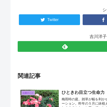
シ
Twitter
吉川洋子
関連記事
ひときわ目立つ生命力
お庭のこと
梅雨時の庭。雑草が幅を利か
ーション。昨年の５月に鉢植