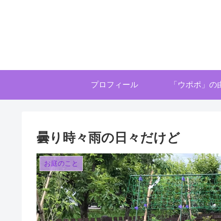
プロフィール
「ウポポ」の
曇り時々雨の日々だけど
お庭のこと