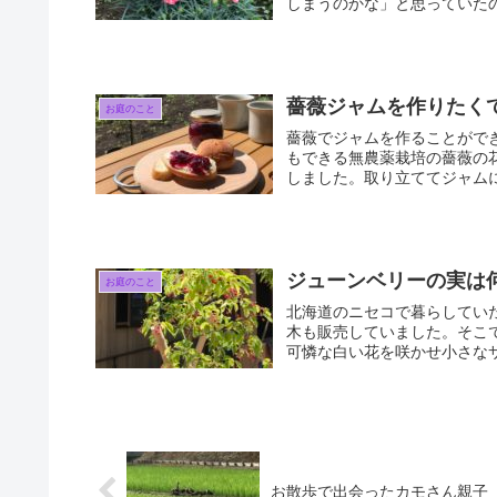
しまうのかな」と思っていたの
薔薇ジャムを作りたく
お庭のこと
薔薇でジャムを作ることがで
もできる無農薬栽培の薔薇の
しました。取り立ててジャムに
ジューンベリーの実は
お庭のこと
北海道のニセコで暮らしてい
木も販売していました。そこ
可憐な白い花を咲かせ小さなサ
お散歩で出会ったカモさん親子