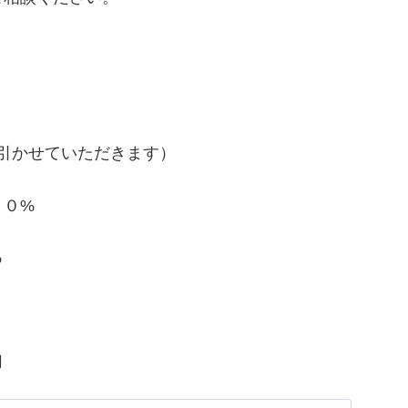
し引かせていただきます）
５０%
%
切