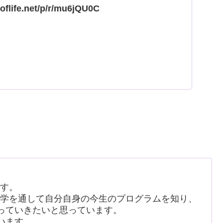
roflife.net/p/r/mu6jQU0C
です。
析学を通して自分自身の今生のプログラムを知り、
っていきたいと思っています。
います。