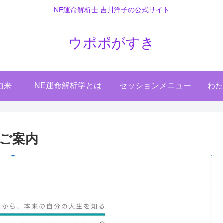
NE運命解析士 吉川洋子の公式サイト
ウポポがすき
由来
NE運命解析学とは
セッションメニュー
わた
ご案内